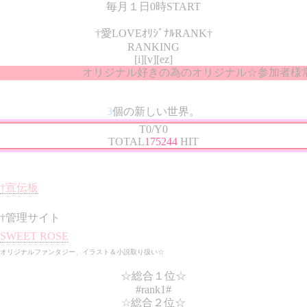
毎月１日0時START
†愛LOVEｵﾘｼﾞﾅﾙRANK†
RANKING
[i][v][ez]
オリジナル好きの為のオリジナル☆参加者様
3
個の新しい世界。
T0/Y0
TOTAL
175244
HIT
†宣伝板
†管理サイト
SWEET ROSE
オリジナルファンタジー、イラスト＆小説取り扱い☆
☆総合１位☆
#rank1#
☆総合２位☆