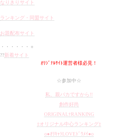
なりきりサイト
ランキング・同盟サイト
お題配布サイト
・・・・・・＋
??
新着サイト
ｵﾘｼﾞﾅﾙｻｲﾄ運営者様必見！
☆参加中☆
私、親バカですから!!
創作好尚
ORIGINAL†RANKING
‡オリジナル中心ランキング‡
ο●ｵﾘｷｬﾗLOVEﾄﾞｳﾒｲ●ο