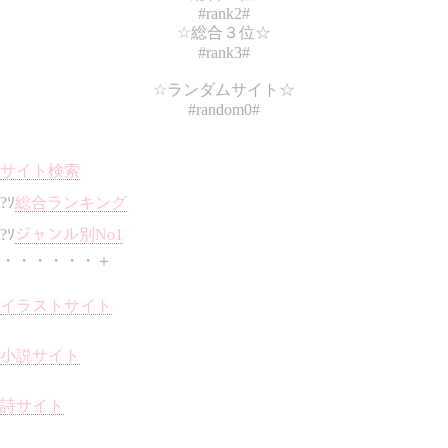
#rank2#
☆総合３位☆
#rank3#
☆ランダムサイト☆
#random0#
サイト検索
?ｿ
総合ランキング
?ｿ
ジャンル別No1
・・・・・・＋
イラストサイト
小説サイト
詩サイト