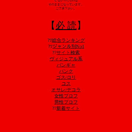
しなかったものは
そのままになっています。
ご了承下さい。
【
必 読
】
?ｿ
総合ランキング
?ｿ
ジャンル別No1
??
サイト検索
ヴィジュアル系
バンギャ
パンク
ゴス/ロリ
コス
オサレ/デコラ
女性プロフ
男性プロフ
??
新着サイト