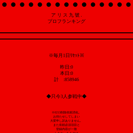
ア リ ス 九 號 .
プロフランキング
※毎月1日ﾘｾｯﾄ※
昨日:0
本日:0
計 :858946
◆只今3人参戦中◆
※0213削除依頼消化。
お待たせしてしまい
大変申し訳ありません。
また依頼必須項目と
登録内容が一致