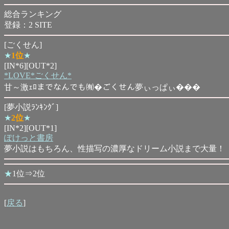
総合ランキング
登録：2 SITE
[ごくせん]
★
1位
★
[IN*6][OUT*2]
*LOVE*ごくせん*
甘～激ｪﾛまでなんでも㈲�ごくせん夢ぃっぱぃ���
[夢小説ﾗﾝｷﾝｸﾞ]
★
2位
★
[IN*2][OUT*1]
ぽけっと書房
夢小説はもちろん、性描写の濃厚なドリーム小説まで大量！
★
1位⇒2位
[
戻る
]