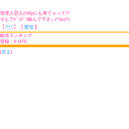
管理人②人のHpにも来てゃって??
そんでﾄﾞﾝﾄﾞﾝ絡んで下さぃ(*ηεη*)
【
ﾏﾅﾐ
】【
愛瑠
】
総合ランキング
登録：0 SITE
[
戻る
]