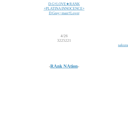
D.G†LOVE★RANK
+PLATINA INNOCENCE+
D.Grayｰman†Lover
4/26
3225221
sakura
-
RAnk NAtion
-