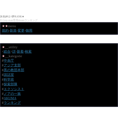
灰色紳士†夢RANK★
D.Gray-man専用dreamランキング
★
★
menu
規約
-
新規
-
変更
-
御用
★
__utility
<
総合
>
詳
-
新着
-
検索
★
__kategorie
♯
中央庁
♯
アジア支部
♯
黒の教団本部
♯
談話室
♯
科学班
♯
探索部隊
♯
エクソシスト
♯
ノアの一族
♯
AKUMA
♯
ランキング