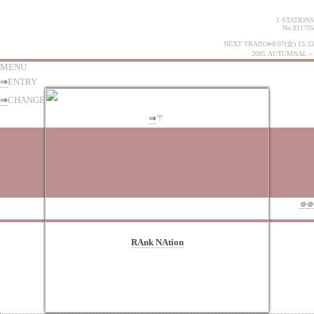
1 STATIONS
No.811795
NEXT TRAIN≫8/07(金) 15:33
2005.AUTUMNAL～
MENU
⇒
ENTRY
⇒
CHANGE
⇒
〒
＠
＠
-
RAnk NAtion
-