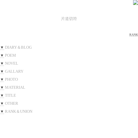
片道切符
R
A
N
K
▼
DIARY＆BLOG
▼
POEM
▼
NOVEL
▼
GALLARY
▼
PHOTO
▼
MATERIAL
▼
TITLE
▼
OTHER
▼
RANK＆UNION