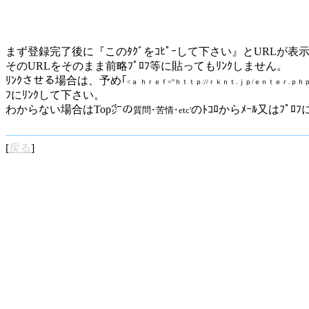
まず登録完了後に『このﾀｸﾞをｺﾋﾟｰして下さい』とURLが表
そのURLをそのまま前略ﾌﾟﾛﾌ等に貼ってもﾘﾝｸしません。
ﾘﾝｸさせる場合は、予め｢
<ａ ｈｒｅｆ="ｈｔｔｐ://ｒｋｎｔ.ｊｐ/ｅｎｔｅｒ.ｐｈ
ﾌにﾘﾝｸして下さい。
わからない場合はTop㌻の
のﾄｺﾛからﾒｰﾙ又はﾌﾟﾛ
質問･苦情･etc'
[
戻る
]