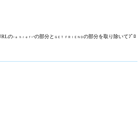
RLの
の部分と
の部分を取り除いてﾌﾟﾛ
<ａ ｈｒｅｆ="
ＧＥＴ ＦＲＩＥＮＤ