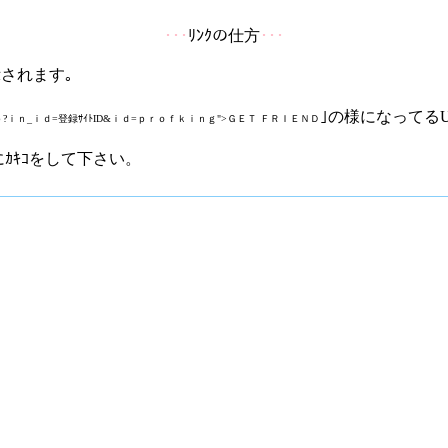
･･･
ﾘﾝｸの仕方
･･･
示されます｡
｣の様になってるU
ｐ?ｉｎ_ｉｄ=登録ｻｲﾄID&ｉｄ=ｐｒｏｆｋｉｎｇ">ＧＥＴ ＦＲＩＥＮＤ
ﾌにｶｷｺをして下さい。