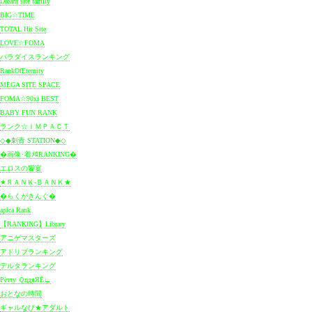
Dream site family
BIG☆TIME
TOTAL Hit Site
LOVE☆FOMA
パラダイスランキング
RankOfEternity
MEGA SITE SPACE
FOMA
☆
90xi BEST
BABY FUN RANK
ランク☆ＩＭＰＡＣＴ
◇◆刺青 STATION◆◇
�画像･着ﾒﾛRANKING�
エロスの饗宴
★ＲＡＮＫ-ＢＡＮＫ★
�
らくがきんぐ
�
apica Rank
【RANKING】Library
アニゲマスターズ
アドリブランキング
デルタランキング
Рётту ＱцдяЯЁ∟
おとなの時間
ギャルなび★アダルト