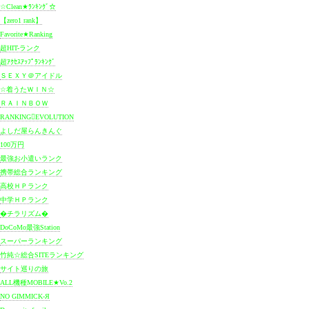
☆Clean★ﾗﾝｷﾝｸﾞ☆
【zero1 rank】
Favorite★Ranking
超HIT-ランク
超ｱｸｾｽｱｯﾌﾟﾗﾝｷﾝｸﾞ
ＳＥＸＹ＠アイドル
☆着うたＷＩＮ☆
ＲＡＩＮＢＯＷ
RANKING

EVOLUTION
よしだ屋らんきんぐ
100万円
最強お小遣いランク
携帯総合ランキング
高校ＨＰランク
中学ＨＰランク
�チラリズム�
DoCoMo最強Station
スーパーランキング
竹純☆総合SITEランキング
サイト巡りの旅
ALL機種MOBILE★Vo.2
NO GIMMICK-Я