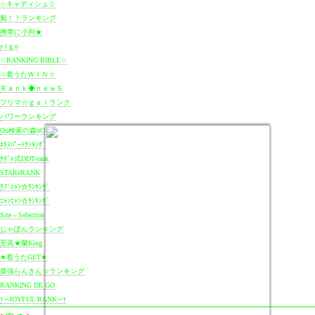
☆キャディシュ☆
魁！！ランキング
携帯に小判★
s i g n
☆RANKING BIBLE☆
☆着うたＷＩＮ☆
Ｒａｎｋ
◆
ｎｅｗＳ
フリマ☆ｇａｌランク
パワーランキング
Оо検索の森оО
ｴｷｽﾊﾟｰﾄﾗﾝｷﾝｸﾞ
ﾅﾀﾞﾚ式DDT-rank
STARёRANK
ﾗﾌﾞﾆｬﾝ☆ﾗﾝｷﾝｸﾞ
ﾆｬﾝﾆｬﾝ☆ﾗﾝｷﾝｸﾞ
Site⇔Selection
じゃぽんランキング
至高★蘭King
★着うたGET★
最強らんきん☆ランキング
RANKING DE GO
†∽JOYFUL RANK∽†