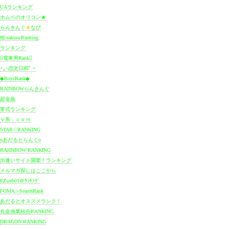
UAランキング
ホムペのオリコン★
らんきんぐ
★
なび
桜-sakura-Ranking
ランキング
電車男Rank
+｡･
恋文日和
ﾟ.+
◆BoysRank◆
RAINBOWらんきんぐ
超金族
零式ランキング
Ｖ系．ｃｏｍ
STAR☆RANKING
oあだるとらんくo
RAHNBOW RANKING
出逢いサイト開業！ランキング
メルマガ探しはここから
EZweb01＠ﾗﾝｷﾝｸﾞ
FOMA☆SearchRank
あだるとオススメランク！
丸金漁業組合RANKING
DRAGON RANKING