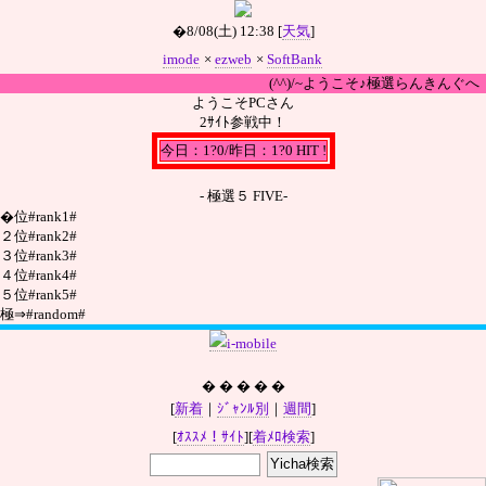
�8/08(土) 12:38 [
天気
]
imode
×
ezweb
×
SoftBank
(^^)/~ようこそ♪極選らんきんぐへ
ようこそPCさん
2ｻｲﾄ参戦中！
今日：1?0/昨日：1?0 HIT !
- 極選５ FIVE-
�位#rank1#
２位#rank2#
３位#rank3#
４位#rank4#
５位#rank5#
極
⇒
#random#
� � � � �
[
新着
｜
ｼﾞｬﾝﾙ別
｜
週間
]
[
ｵｽｽﾒ！ｻｲﾄ
][
着ﾒﾛ検索
]