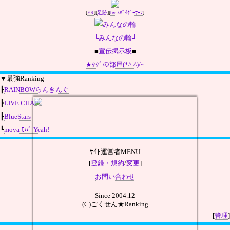
└[
ER
][
足跡
][
by ｽﾊﾟｲﾀﾞｰｻｰﾌ
]┘
└みんなの輪┘
■
宣伝掲示板
■
★ﾀｸﾞの部屋(*^-^)/~
▼最強Ranking
┣
RAINBOWらんきんぐ
┣
LIVE CHAIR
┣
BlueStars
┗
mova ﾓﾊﾞ Yeah!
ｻｲﾄ運営者MENU
[
登録・規約
/
変更
]
お問い合わせ
Since 2004.12
(C)ごくせん★Ranking
[
管理
]