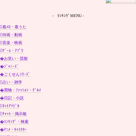
- ﾗﾝｷﾝｸﾞMENU -
着ﾒﾛ・着うた
待画・動画
音楽・映画
ｹﾞｰﾑ・ｱﾌﾟﾘ
�お笑い・芸能
�ｼﾞｬﾆｰｽﾞ
�ごくせんｼﾘｰｽﾞ
占い・雑学
�買物・ﾌｧｯｼｮﾝ・ｸﾞﾙﾒ
�日記・小説
ﾈｯﾄｱｲﾄﾞﾙ
ﾁｬｯﾄ・掲示板
�ﾗﾝｷﾝｸﾞ・検索
�ｱﾆﾒ・ｷｬﾗｸﾀｰ