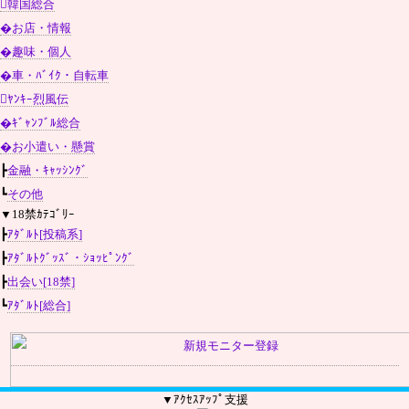
韓国総合
�お店・情報
�趣味・個人
�車・ﾊﾞｲｸ・自転車
ﾔﾝｷｰ烈風伝
�ｷﾞｬﾝﾌﾞﾙ総合
�お小遣い・懸賞
┣
金融・ｷｬｯｼﾝｸﾞ
┗
その他
▼18禁ｶﾃｺﾞﾘｰ
┣
ｱﾀﾞﾙﾄ[投稿系]
┣
ｱﾀﾞﾙﾄｸﾞｯｽﾞ・ｼｮｯﾋﾟﾝｸﾞ
┣
出会い[18禁]
┗
ｱﾀﾞﾙﾄ[総合]
▼ｱｸｾｽｱｯﾌﾟ支援