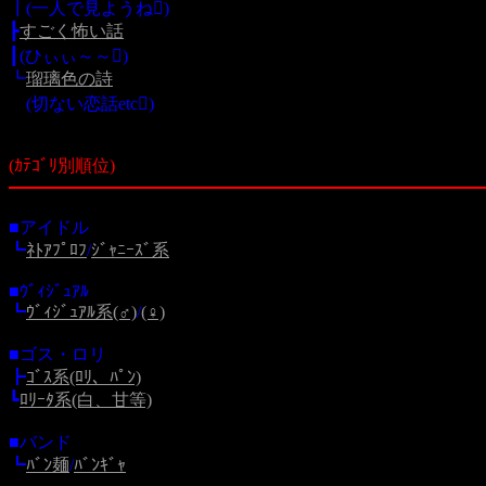
┃(一人で見ようね)
┣
すごく怖い話
┃(ひぃぃ～～)
┗
瑠璃色の詩
(切ない恋話etc)
(ｶﾃｺﾞﾘ別順位)
■アイドル
┗
ﾈﾄｱﾌﾟﾛﾌ
/
ｼﾞｬﾆｰｽﾞ系
■ｳﾞｨｼﾞｭｱﾙ
┗
ｳﾞｨｼﾞｭｱﾙ系(♂)
/
(♀)
■ゴス・ロリ
┣
ｺﾞｽ系(ﾛﾘ、ﾊﾟﾝ)
┗
ﾛﾘｰﾀ系(白、甘等)
■バンド
┗
ﾊﾞﾝ麺
/
ﾊﾞﾝｷﾞｬ