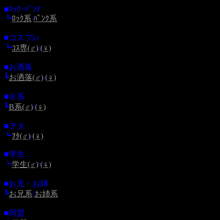
■ﾛｯｸ･ﾊﾟﾝｸ
┗
ﾛｯｸ系
/
ﾊﾟﾝｸ系
■コスプレ
┗
ｺｽ専(♂)
/
(♀)
■お洒落
┗
お洒落(♂)
/
(♀)
■Ｂ系
┗
B系(♂)
/
(♀)
■ヲタ
┗
ｦﾀ(♂)
/
(♀)
■学生
┗
学生(♂)
/
(♀)
■お兄・お姉
┗
お兄系
/
お姉系
■同盟