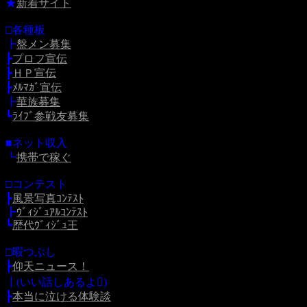
★
新着サイト
□各種板
┣
盤メン募集
┣
プロフ宣伝
┣
ＨＰ宣伝
┣
ﾒﾙﾏｶﾞ宣伝
┣
華族募集
┗
ﾗｲﾌﾞ参戦友募集
■ネット収入
┗
携帯で稼ぐ
□コンテスト
┣
風景写真ｺﾝﾃｽﾄ
┣
ｳﾞｨｼﾞｭｱﾙｺﾝﾃｽﾄ
┗
歴代ｳﾞｨｼﾞｭ王
□暇つぶし
┣
仰天ニュース！
┃(いい話しあるよ)
┣
本当に泣ける体験談