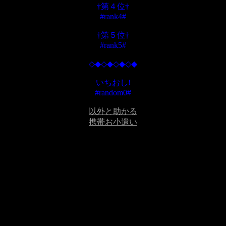
†第４位†
#rank4#
†第５位†
#rank5#
◇◆◇◆◇◆◇◆
いちおし!
#random0#
以外と助かる
携帯お小遣い