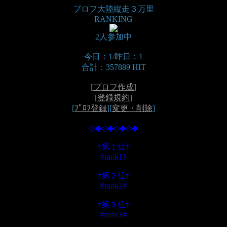
プロフ大陸縦走３万里
RANKING
2人参加中
今日：1/昨日：1
合計：357889 HIT
[
プロフ作成
]
[
登録規約
]
[
ﾌﾟﾛﾌ登録
][
変更・削除
]
◇◆◇◆◇◆◇◆
†第１位†
#rank1#
†第２位†
#rank2#
†第３位†
#rank3#