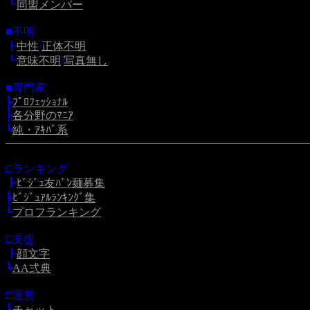
┗
同盟メンバー
■不明
┣
中性
/
正体不明
┗
意味不明
/
写真無し
■専門家
┣
ﾌﾟﾛﾌｪｯｼｮﾅﾙ
┣
各分野のﾏﾆｱ
┗
純・ｱｷﾊﾞ系
□ランキング
┣
ﾋﾞｼﾞｭ友ﾊﾞﾝ麺募集
┣
ﾋﾞｼﾞｭｱﾙﾗﾝｷﾝｸﾞ集
┗
プロフランキング
□支援
┣
顔文字
┗
AA弍典
□運営
┣
チャット