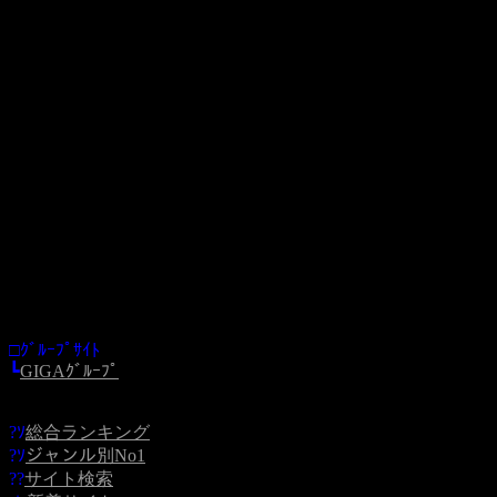
□ｸﾞﾙｰﾌﾟｻｲﾄ
┗
GIGAｸﾞﾙｰﾌﾟ
?ｿ
総合ランキング
?ｿ
ジャンル別No1
??
サイト検索