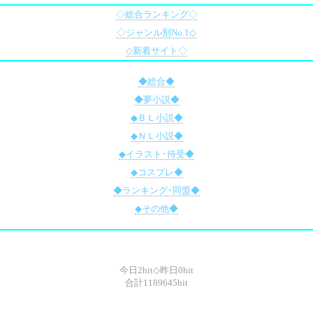
◇総合ランキング◇
◇ジャンル別No.1◇
◇新着サイト◇
◆総合◆
◆夢小説◆
◆ＢＬ小説◆
◆ＮＬ小説◆
◆イラスト･待受◆
◆コスプレ◆
◆ランキング･同盟◆
◆その他◆
今日2hit◇昨日0hit
合計1189645hit