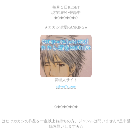
毎月１日RESET
現在16ｻｲﾄ登録中
◆◇◆◇◆◇◆◇
★カカシ溺愛RANKING★
管理人サイト
silver*stone
◇◆◇◆◇◆◇◆
はたけカカシの作品を一点以上お持ちの方、ジャンルは問いません!!是非登
録お願いします★☆