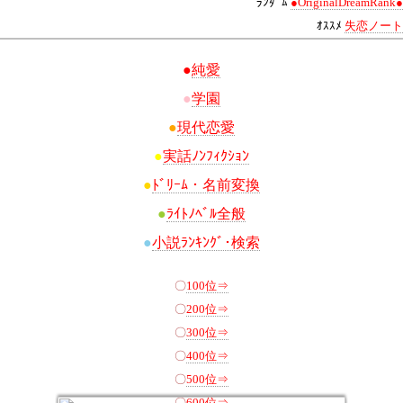
ﾗﾝﾀﾞﾑ
●OriginalDreamRank●
ｵｽｽﾒ
失恋ノート
●
純愛
●
学園
●
現代恋愛
●
実話ﾉﾝﾌｨｸｼｮﾝ
●
ﾄﾞﾘｰﾑ・名前変換
●
ﾗｲﾄﾉﾍﾞﾙ全般
●
小説ﾗﾝｷﾝｸﾞ･検索
〇
100位⇒
〇
200位⇒
〇
300位⇒
〇
400位⇒
〇
500位⇒
〇
600位⇒