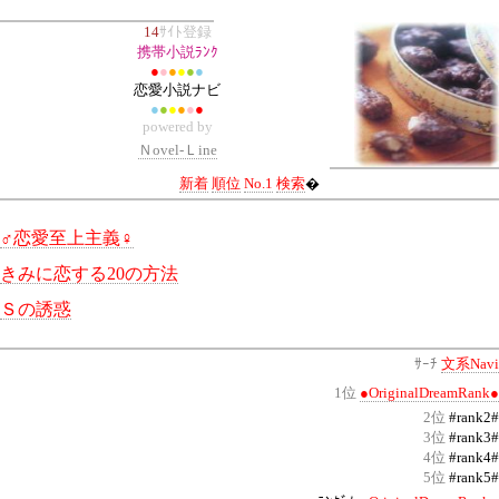
携帯小説 小説ランキング 恋愛
14
ｻｲﾄ登録
携帯小説ﾗﾝｸ
●
●
●
●
●
●
恋愛小説ナビ
●
●
●
●
●
●
powered by
Ｎovel-Ｌine
新着
順位
No.1
検索
�
♂恋愛至上主義♀
きみに恋する20の方法
Ｓの誘惑
ｻｰﾁ
文系Navi
1位
●OriginalDreamRank●
2位
#rank2#
3位
#rank3#
4位
#rank4#
5位
#rank5#