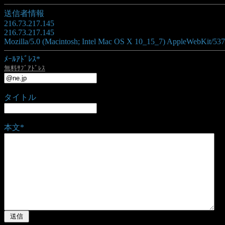
送信者情報
216.73.217.145
216.73.217.145
Mozilla/5.0 (Macintosh; Intel Mac OS X 10_15_7) AppleWebKit/537
ﾒｰﾙｱﾄﾞﾚｽ*
無料ｻﾌﾞｱﾄﾞﾚｽ
タイトル
本文*