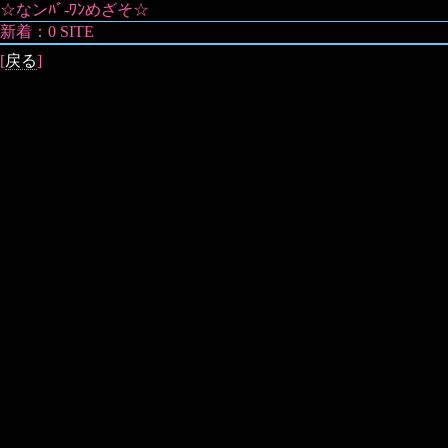
☆なンﾊﾞ-ﾜﾝめざそ☆
新着：0 SITE
[
戻る
]