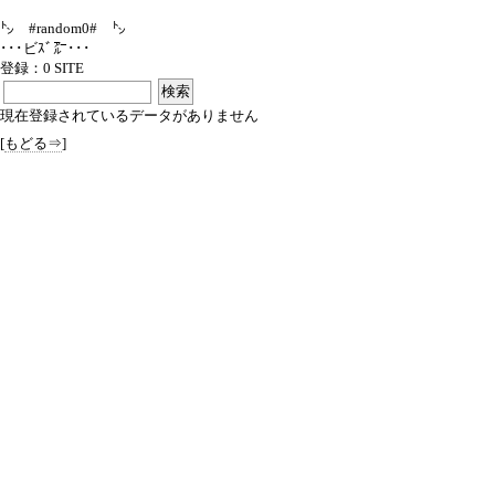
㌧ #random0# ㌧
･･･ビｽﾞ㌃･･･
登録：0 SITE
現在登録されているデータがありません
[
もどる⇒
]