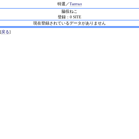
特選／
Таптал
脇役ねこ
登録：0 SITE
現在登録されているデータがありません
[
戻る
]