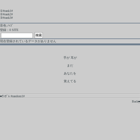
①#rank1#
②#rank2#
③#rank3#
音色:ﾉｨｽﾞ
登録：0 SITE
現在登録されているデータがありません
手が 耳が
まだ
あなたを
覚えてる
■ﾗﾝﾀﾞﾑ #random1#
Back
■