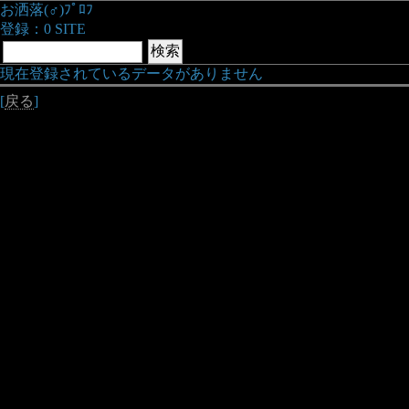
お洒落(♂)ﾌﾟﾛﾌ
登録：0 SITE
現在登録されているデータがありません
[
戻る
]