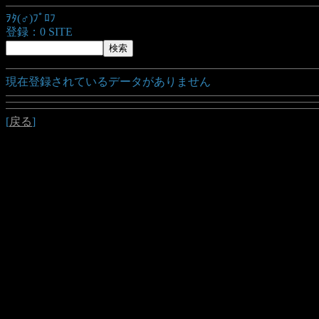
ｦﾀ(♂)ﾌﾟﾛﾌ
登録：0 SITE
現在登録されているデータがありません
[
戻る
]