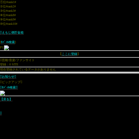
①位#rank1#
②位#rank2#
③位#rank3#
⑧位#rank8#
⑨位#rank9#
⑩位#rank10#
えもじ便貯金箱
[
ﾓﾊﾞｨﾙ検索
]
PU
【
ここに登録
】
芸能/音楽/ファンサイト
登録：0 SITE
現在登録されているデータがありません
お知らせ
ピックアップ
ﾓﾊﾞｨﾙ検索
【戻る】
