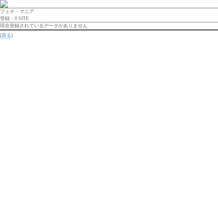
フェチ・マニア
登録：0 SITE
現在登録されているデータがありません
[
戻る
]