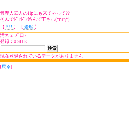
管理人②人のHpにも来てゃって??
そんでﾄﾞﾝﾄﾞﾝ絡んで下さぃ(*ηεη*)
【
ﾏﾅﾐ
】【
愛瑠
】
汚ネェ ﾌﾟ口ﾌ
登録：0 SITE
現在登録されているデータがありません
[
戻る
]