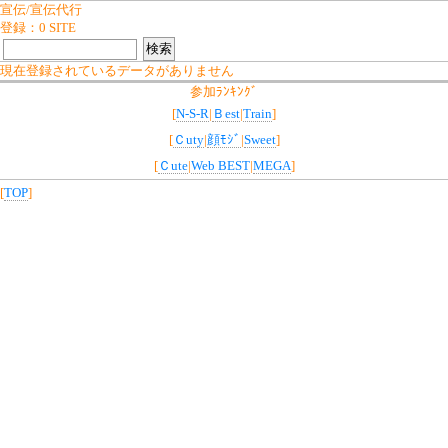
宣伝/宣伝代行
登録：0 SITE
現在登録されているデータがありません
参加ﾗﾝｷﾝｸﾞ
[
N-S-R
|
Ｂest
|
Train
]
[
Ｃuty
|
顔ﾓｼﾞ
|
Sweet
]
[
Ｃute
|
Web BEST
|
MEGA
]
[
TOP
]