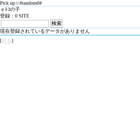
Pick up☆#random0#
ォﾄｺの子
登録：0 SITE
現在登録されているデータがありません
[
戻る
]