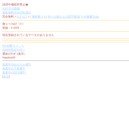
誹謗中傷絶対禁止�
KAT-TUN新曲
着歌無料DOWNRORD
完全無料.+
モテカワ
+.|
無料着うた
|
ｾｸｼｰお姉さんの四字熟語
|
ｹｰﾀｲ検索Yicha
激ヵヮﾌo□ﾌ（♀）
登録：0 SITE
現在登録されているデータがありません
ｵﾄﾅお断り<(_ _)>
高校生限定SNS^^
運命のﾗﾝﾀﾞﾑ表示↓
#random0#
真夜中のおもちゃ屋ｻﾝ
真夜中の下着屋ｻﾝ
真夜中のDVD屋ｻﾝ
[
戻る
]