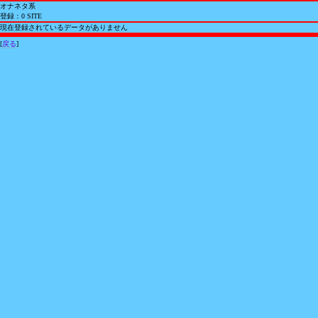
オナネタ系
登録：0 SITE
現在登録されているデータがありません
[
戻る
]