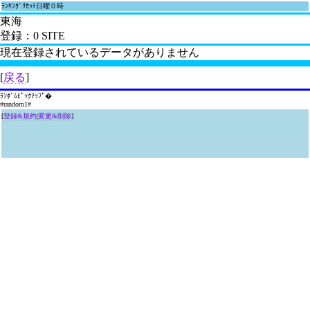
ﾗﾝｷﾝｸﾞﾘｾｯﾄ日曜０時
東海
登録：0 SITE
現在登録されているデータがありません
[
戻る
]
ﾗﾝﾀﾞﾑﾋﾟｯｸｱｯﾌﾟ�
#random1#
[
登録&規約
|
変更&削除
]