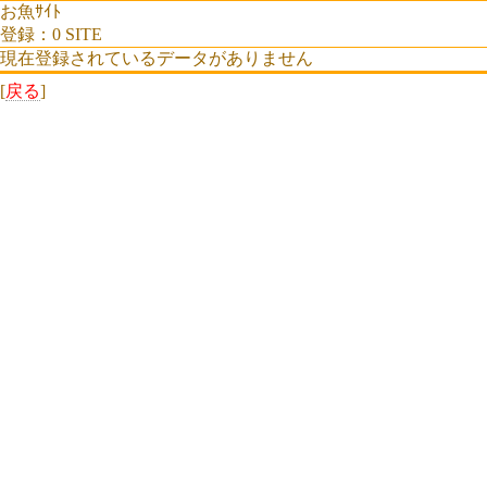
お魚ｻｲﾄ
登録：0 SITE
現在登録されているデータがありません
[
戻る
]