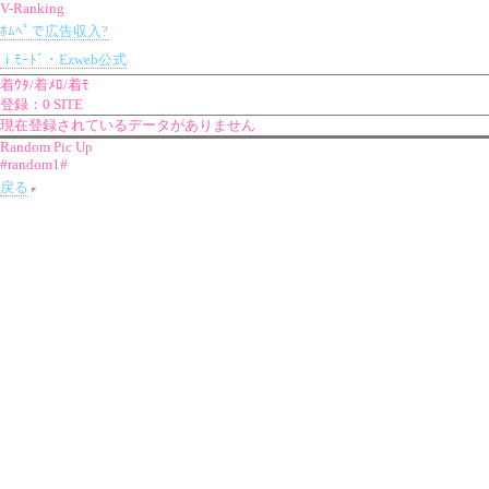
V-Ranking
ﾎﾑﾍﾟで広告収入?
ｉﾓｰﾄﾞ・Ezweb公式
着ｳﾀ/着ﾒﾛ/着ﾓ
登録：0 SITE
現在登録されているデータがありません
Random Pic Up
#random1#
戻る