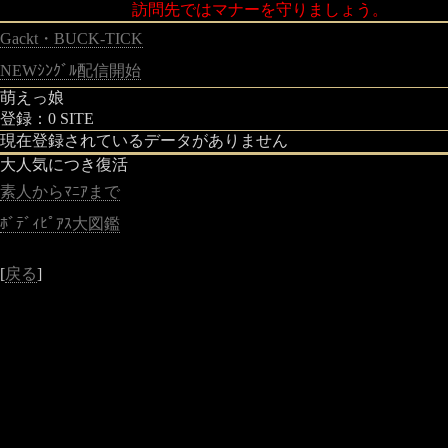
訪問先ではマナーを守りましょう。
Gackt・BUCK-TICK
NEWｼﾝｸﾞﾙ配信開始
萌えっ娘
登録：0 SITE
現在登録されているデータがありません
大人気につき復活
素人からﾏﾆｱまで
ﾎﾞﾃﾞｨﾋﾟｱｽ大図鑑
[
戻る
]