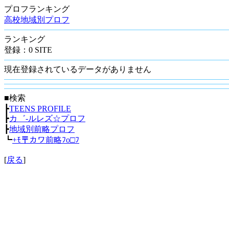
プロフランキング
高校地域別プロフ
ランキング
登録：0 SITE
現在登録されているデータがありません
■検索
┣
TEENS PROFILE
┣
カ゛-ルレズ☆プロフ
┣
地域別前略プロフ
┗
+ﾓ〒カワ前略ﾌo□ﾌ
[
戻る
]