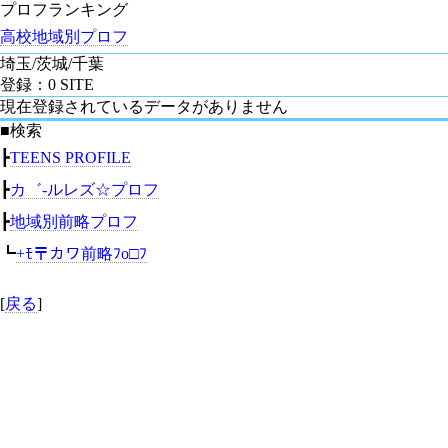
プロフランキング
高校地域別プロフ
埼玉/茨城/千葉
登録：0 SITE
現在登録されているデータがありません
■検索
┣
TEENS PROFILE
┣
カ゛-ルレズ☆プロフ
┣
地域別前略プロフ
┗
+ﾓ〒カワ前略ﾌo□ﾌ
[
戻る
]