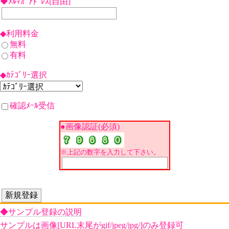
◆ﾒﾙﾏｶﾞｱﾄﾞﾚｽ[自由]
◆利用料金
無料
有料
◆ｶﾃｺﾞﾘｰ選択
確認ﾒｰﾙ受信
●画像認証(必須)
※上記の数字を入力して下さい。
◆サンプル登録の説明
サンプルは画像[URL末尾がgif/jpeg/jpg/]のみ登録可