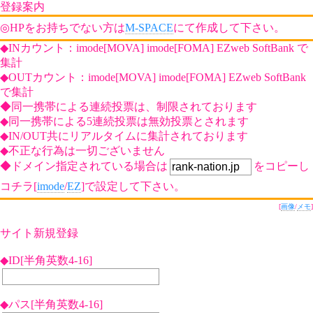
登録案内
◎HPをお持ちでない方は
M-SPACE
にて作成して下さい。
◆INカウント：imode[MOVA] imode[FOMA] EZweb SoftBank で
集計
◆OUTカウント：imode[MOVA] imode[FOMA] EZweb SoftBank
で集計
◆同一携帯による連続投票は、制限されております
◆同一携帯による5連続投票は無効投票とされます
◆IN/OUT共にリアルタイムに集計されております
◆不正な行為は一切ございません
◆ドメイン指定されている場合は
をコピーし
コチラ[
imode
/
EZ
]で設定して下さい。
[
画像
/
メモ
]
サイト新規登録
◆ID[半角英数4-16]
◆パス[半角英数4-16]