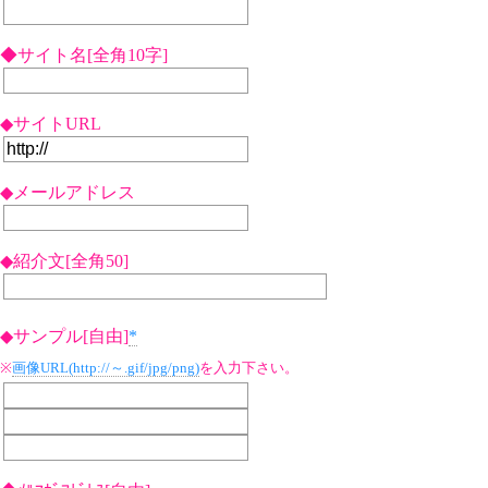
◆サイト名[全角10字]
◆サイトURL
◆メールアドレス
◆紹介文[全角50]
◆サンプル[自由]
*
※
画像URL(http://～.gif/jpg/png)
を入力下さい。