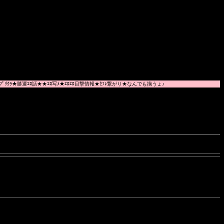
ﾟﾘｸﾗ★勝運ｴﾛ話★★ｴﾛ写ﾒ★ｴﾛｴﾛ目撃情報★ｾﾌﾚ繋がり★なんでも揃うょ♪