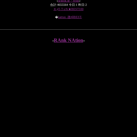
[
登録変更・削除
]
合計:4655564 今日:1 昨日:2
ＫдT-ＴυＮ★BEST100
�
kattun -激ｴﾛBEST-
-
RAnk NAtion
-