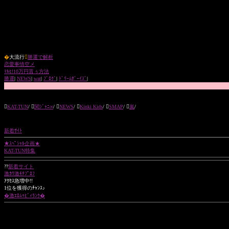
�
大流行

勝運で解析
恋愛事情空メ
ﾏﾙﾋ!10万円貰ぅ方法
勝運
|
NEWS
|
wat
|
ﾌﾞﾛｸﾞ
|
ﾄﾞﾘｰﾑﾎﾞｰｲｽﾞ
|

KAT-TUN
/ 
関ｼﾞｬﾆ∞
/ 
NEWS
/ 
Kinki Kids
/ 
SMAP
/ 
嵐
/
新着ｻｲﾄ
★ｽﾍﾟｼｬﾙ企画★
KAT-TUN特集
??
新着サイト
激ｶﾜ激ﾓﾃﾌﾟﾛﾌ
ｱｸｾｽ急増中!!
1位を獲得のﾁｬﾝｽ♪
�激ｴﾛﾑｩﾋﾞｨﾗﾝｸ�