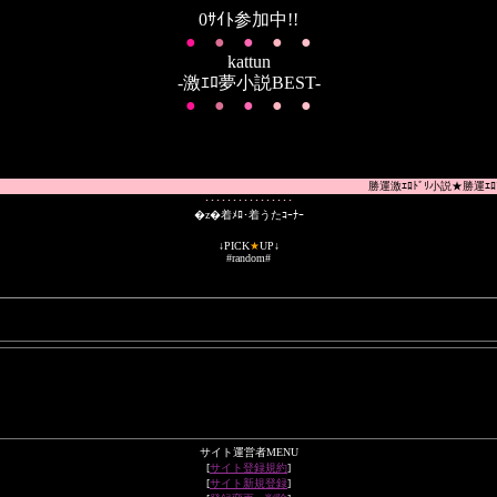
0ｻｲﾄ参加中!!
●
●
●
●
●
kattun
-激ｴﾛ夢小説BEST-
●
●
●
●
●
勝運激ｴﾛﾄﾞﾘ小説★勝運ｴﾛﾌ
････････････････
�z�着ﾒﾛ･着うたｺｰﾅｰ
↓PICK
★
UP↓
#random#
サイト運営者MENU
[
サイト登録規約
]
[
サイト新規登録
]