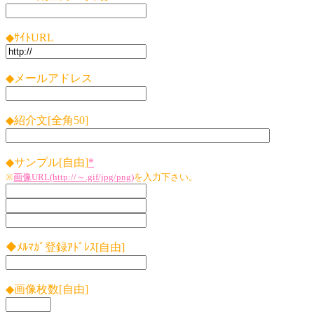
◆ｻｲﾄURL
◆メールアドレス
◆紹介文[全角50]
◆サンプル[自由]
*
※
画像URL(http://～.gif/jpg/png)
を入力下さい。
◆ﾒﾙﾏｶﾞ登録ｱﾄﾞﾚｽ[自由]
◆画像枚数[自由]