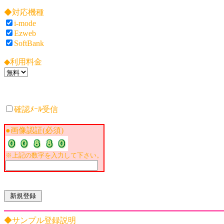
◆対応機種
i-mode
Ezweb
SoftBank
◆利用料金
確認ﾒｰﾙ受信
●画像認証(必須)
※上記の数字を入力して下さい。
◆サンプル登録説明