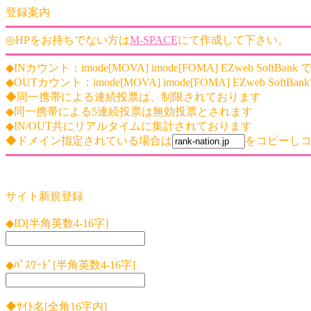
登録案内
◎HPをお持ちでない方は
M-SPACE
にて作成して下さい。
◆INカウント：imode[MOVA] imode[FOMA] EZweb SoftBank
◆OUTカウント：imode[MOVA] imode[FOMA] EZweb SoftBa
◆同一携帯による連続投票は、制限されております
◆同一携帯による5連続投票は無効投票とされます
◆IN/OUT共にリアルタイムに集計されております
◆ドメイン指定されている場合は
をコピーしコ
サイト新規登録
◆ID[半角英数4-16字]
◆ﾊﾟｽﾜｰﾄﾞ[半角英数4-16字]
◆ｻｲﾄ名[全角16字内]