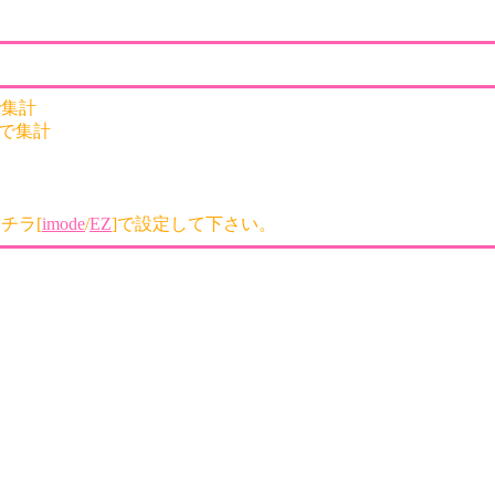
 で集計
nkで集計
チラ[
imode
/
EZ
]で設定して下さい。