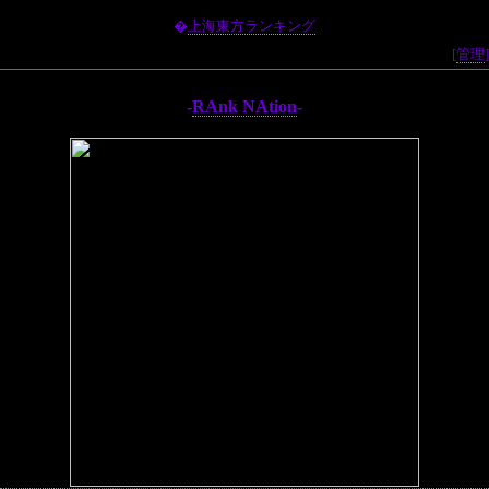
�
上海東方ランキング
[
管理
]
-
RAnk NAtion
-