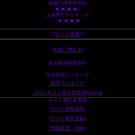
毎週日曜零時開始
■□■□■□■□
上海東方ランキング
□■□■□■□■
??
サイト検索
??
[
友達に教える
]
参加者随時受付中
現在参加ランキング
鉛筆ランキング
ふにぷちゅ☆美少女総合Ranking
サイト運営者専用
[
サイト登録規約
]
[
サイト新規登録
]
[
登録変更・削除
]