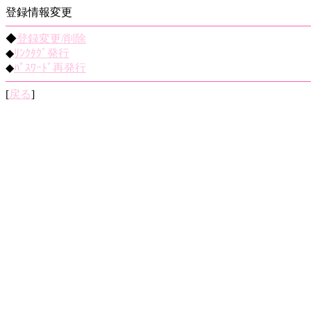
登録情報変更
◆
登録変更/削除
◆
ﾘﾝｸﾀｸﾞ発行
◆
ﾊﾟｽﾜｰﾄﾞ再発行
[
戻る
]