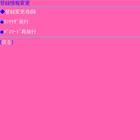
登録情報変更
◆
登録変更/削除
◆
ﾘﾝｸﾀｸﾞ発行
◆
ﾊﾟｽﾜｰﾄﾞ再発行
[
戻る
]