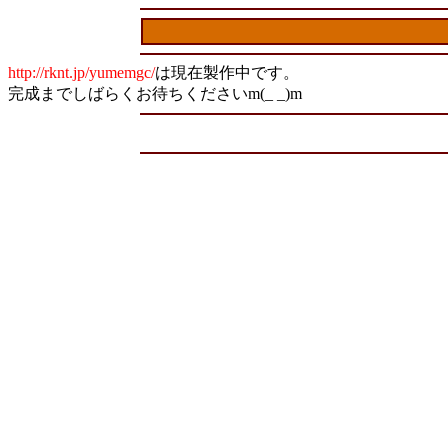
http://rknt.jp/yumemgc/
は現在製作中です。
完成までしばらくお待ちくださいm(_ _)m