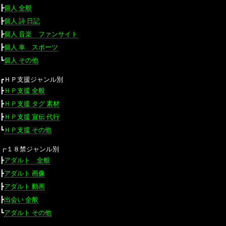
┣
個人 全般
┣
個人 詩 日記
┣
個人 音楽 ファンサイト
┣
個人 車 スポーツ
┗
個人 その他
┏ＨＰ支援ジャンル別
┣
ＨＰ支援 全般
┣
ＨＰ支援 タグ 素材
┣
ＨＰ支援 宣伝 代行
┗
ＨＰ支援 その他
┏１８禁ジャンル別
┣
アダルト 全般
┣
アダルト 画像
┣
アダルト 動画
┣
出会い 全般
┗
アダルト その他