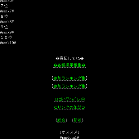
#rank6#
７位
#rank7#
８位
#rank8#
９位
#rank9#
１０位
#rank10#
�宣伝してね�
�各種掲示板集�
【
参加ランキング集
】
【
参加ランキング集
】
ロゴ(^▽^)ﾌﾟレ㊥
⊂リンクの缶詰⊃
《
総合
》《
新着
》
↓オススメ↓
#random1#