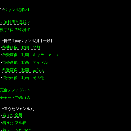
?ｿ
ジャンル別No1
＼無料簡単登録／
数字6個で20万円?
┏待受 動画ジャンル別【一般】
┣
待受画像 動画 全般
┣
待受画像 動画 キャラ、アニメ
┣
待受画像 動画 アイドル
┣
待受画像 動画 芸能人
┗
待受画像 動画 その他
完全ノンアダルト
チャットで高収入
┏着うたジャンル別
┣
着うた 全般
┣
着うた フル着
┣
着うた DOCOMO