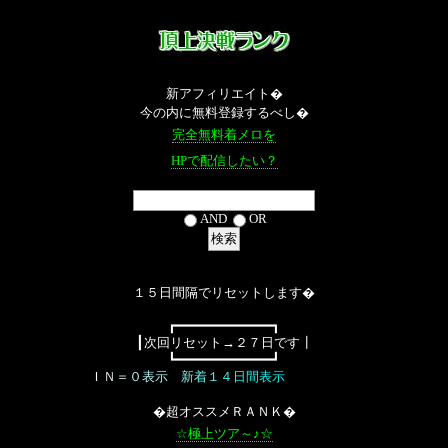
新アフィリエイト�
今の内に無料登録するべし�
完全無料着メロを
HPで配信したい？
AND
OR
１５日間隔でリセットします�
┏━━━━━━━━━━━━┓
┃次回リセット→２７日です┃
┗━━━━━━━━━━━━┛
Ｉ
Ｎ
＝
０
表
示
新
着
１
４
日
間
表
示
�超オススメＲＡＮＫ�
☆極上ツア～♪☆