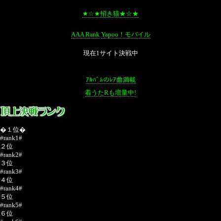
★☆★招き猫★☆★
AAA Rank
Yapoo！モバイル
現在1サイト決戦中
ｱﾙﾊﾞﾑのﾚｱ曲満載
着うたRも増量中!
�１位�
#rank1#
２位
#rank2#
３位
#rank3#
４位
#rank4#
５位
#rank5#
６位