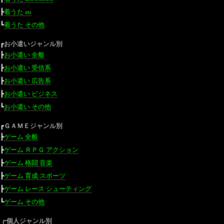
┣
着うた au
┗
着うた その他
┏お小遣いジャンル別
┣
お小遣い 全般
┣
お小遣い 受信系
┣
お小遣い 広告系
┣
お小遣い ビジネス
┗
お小遣い その他
┏ＧＡＭＥジャンル別
┣
ゲーム 全般
┣
ゲーム ＲＰＧ アクション
┣
ゲーム 格闘 音楽
┣
ゲーム 育成 スポーツ
┣
ゲーム レース シューティング
┗
ゲーム その他
┏個人ジャンル別