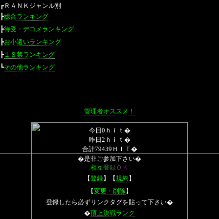
┏ＲＡＮＫジャンル別
┣
総合ランキング
┣
待受・デコメランキング
┣
お小遣いランキング
┣
１８禁ランキング
┗
その他ランキング
管理者オススメ！
今日0ｈｉｔ�
昨日2ｈｉｔ�
合計79439ＨＩＴ�
�是非ご参加下さい�
相
互
登
録
Ｏ
Ｋ
【
登録
】【
規約
】
【
変更・削除
】
登録したら必ずリンクタグを貼って下さい�
�
頂上決戦ランク