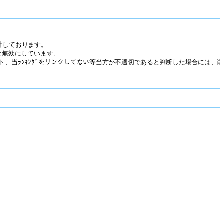
に集計しております。
は無効にしています。
、当ﾗﾝｷﾝｸﾞをリンクしてない等当方が不適切であると判断した場合には、