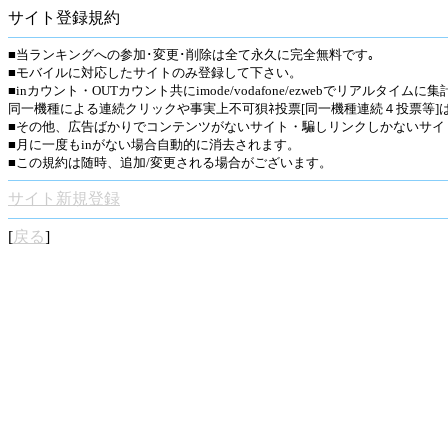
サイト登録規約
■当ランキングへの参加･変更･削除は全て永久に完全無料です｡
■モバイルに対応したサイトのみ登録して下さい。
■inカウント・OUTカウント共にimode/vodafone/ezwebでリアルタイム
同一機種による連続クリックや事実上不可狽ﾈ投票[同一機種連続４投票等]
■その他、広告ばかりでコンテンツがないサイト・騙しリンクしかないサイト
■月に一度もinがない場合自動的に消去されます。
■この規約は随時、追加/変更される場合がございます。
サイト新規登録
[
戻る
]