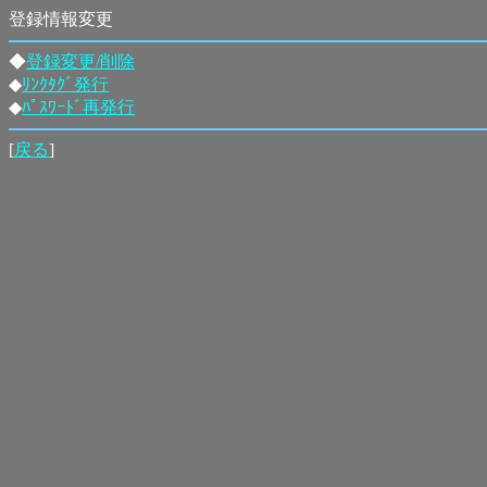
登録情報変更
◆
登録変更/削除
◆
ﾘﾝｸﾀｸﾞ発行
◆
ﾊﾟｽﾜｰﾄﾞ再発行
[
戻る
]