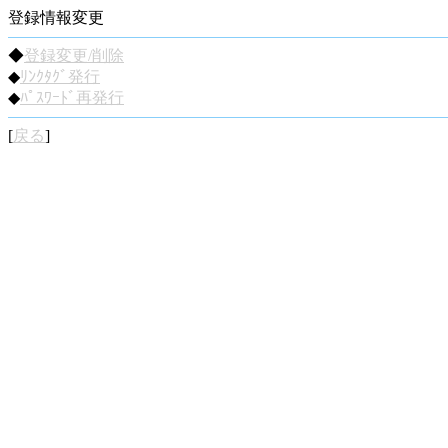
登録情報変更
◆
登録変更/削除
◆
ﾘﾝｸﾀｸﾞ発行
◆
ﾊﾟｽﾜｰﾄﾞ再発行
[
戻る
]