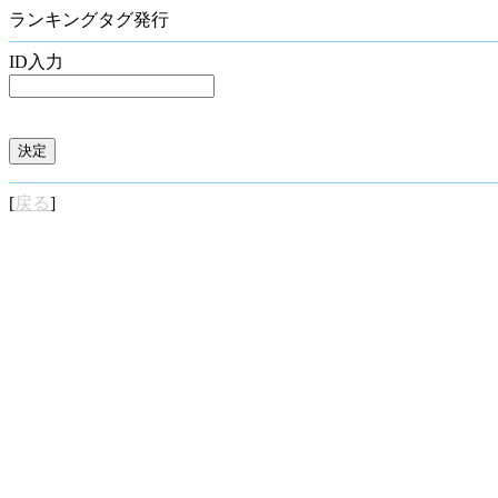
ランキングタグ発行
ID入力
[
戻る
]