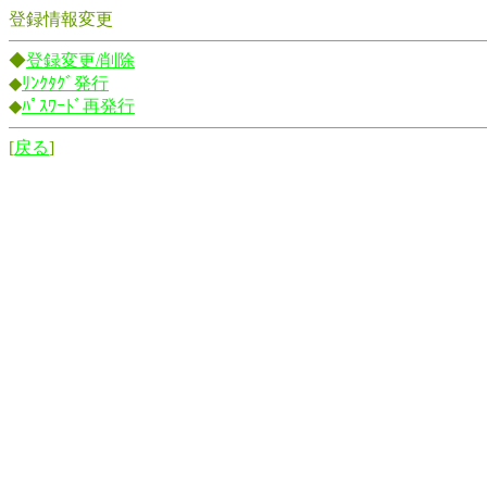
登録情報変更
◆
登録変更/削除
◆
ﾘﾝｸﾀｸﾞ発行
◆
ﾊﾟｽﾜｰﾄﾞ再発行
[
戻る
]