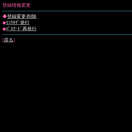
登録情報変更
◆
登録変更/削除
◆
ﾘﾝｸﾀｸﾞ発行
◆
ﾊﾟｽﾜｰﾄﾞ再発行
[
戻る
]