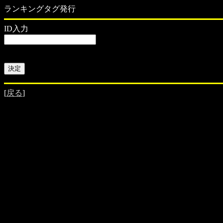
ランキングタグ発行
ID入力
[
戻る
]