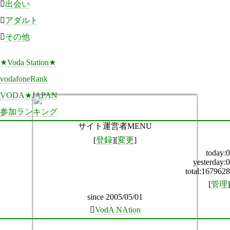

出会い

アダルト

その他
★Voda Station★
vodafoneRank
VODA★JAPAN
参加ランキング
サイト運営者MENU
[
登録
][
変更
]
today:0
yesterday:0
total:1679628
[
管理
]
since 2005/05/01

VodA NAtion