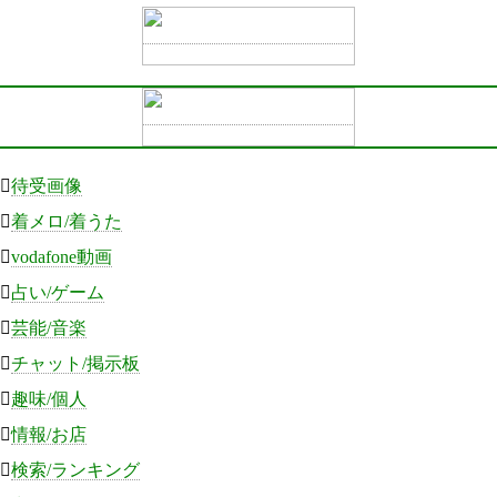

待受画像

着メロ/着うた

vodafone動画

占い/ゲーム

芸能/音楽

チャット/掲示板

趣味/個人

情報/お店

検索/ランキング