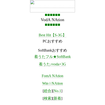
■■■■■■
VodA NAtion
■■■■■■
Best Hit【S-3G】
PCおすすめ
SoftBankおすすめ
着うたフル★SoftBank
着うた♪voda+3G
FomA NAtion
Win☆NAtion
[
総合
][
No.1
]
[
検索
][
新着
]