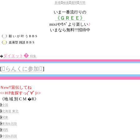
新着

検索

週間

月間
いま一番流行りの
《ＧＲＥＥ》
♪
mixiやﾓﾊﾞより楽しい
いまなら無料!!!招待中

《
》願 い が 叶 う B B S

《
》血液型 雑談 B B S
�
ダイエット
�
特集
[
らんくに参加
]
Ｎew!!宣伝してね
<<ＨP友探すっ(ﾟ∀ﾟ)>>
《地 域 別 C M �R》
┣
全国
┣
北海道
東北
┣
関東
┣
東海&北陸
┣
関西
┣
中国&四国