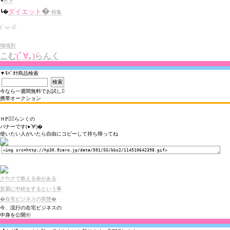
┗
Ｈ P
�
ダイエット
┗�
特集
(`･ω･)
地域別
こむ
(ﾟ∀｡)
らんく
▼ﾓﾊﾞｵｸ商品検索
今なら一週間無料でお試し
携帯オークション
ＨPらンくの
バナーです(●`∀')�
使いたい人がいたら自由にコピーして持ち帰ってね
クﾘｯクで救える命がある
安易に中絶をするという事
�在宅ビジネスの実態�
今、流行の在宅ビジネスの
中身を公開㊥