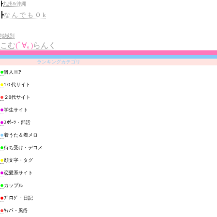
┣
九州&沖縄
┣
な ん で も Ｏ k
地域別
こむ
(ﾟ∀｡)
らんく
ランキングカテゴリ
●
個人ＨP
●
1０代サイト
●
２0代サイト
●
学生サイト
●
ｽポｰﾂ・部活
●
着うた＆着メロ
●
待ち受け・デコメ
●
顔文字・タグ
●
恋愛系サイト
●
カップル
●
ﾌﾞロｸﾞ・日記
●
ｷｬバ・風俗