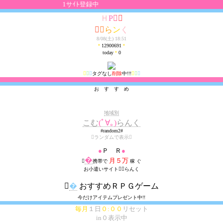
1サｲﾄ登録中
Ｈ
P




ら
ン
く
8/08(土) 18:51
＊
12900691
＊
today
＊
0



タグなし
削除
中!!!



お す す め
地域別
こむ
(ﾟ∀｡)
らんく
#random2#
ランダムで表示
●
Ｐ Ｒ
●
�
月５万

携帯で
稼 ぐ
お小遣いサイトらんく

�
おすすめＲＰＧゲーム
今だけアイテムプレゼント中!!
毎月
１日
０:００
リセット
in０表示中