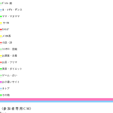
●
ｷﾞｬル･姫
●
Ｂ・ﾚゲｴ・ダンス
●
ママ・マタママ
●
サｰｸﾙ
●
ﾗﾝｷﾝｸﾞ
●
メﾝﾀﾙ系
●
小説・詩
●
ﾌｧﾝｻｲﾄ・芸能
●
お洒落・古着
●
お店・フリマ
●
美容・ダイエット
●
ゲーム・占い
●
お小遣いサイト
●
ネトア
●
その他
《参 加 者 専 用 C M》